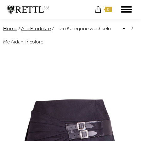
0
Home
/
Alle Produkte
/
/
Mc Aidan Tricolore