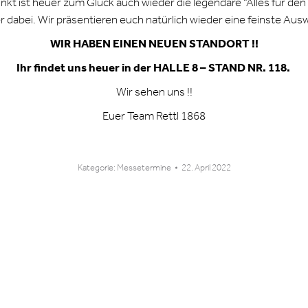
unkt ist heuer zum Glück auch wieder die legendäre “Alles für den 
er dabei. Wir präsentieren euch natürlich wieder eine feinste A
WIR HABEN EINEN NEUEN STANDORT !!
Ihr findet uns heuer in der HALLE 8 – STAND NR. 118.
Wir sehen uns !!
Euer Team Rettl 1868
Kategorie:
Messetermine
22. April 2022