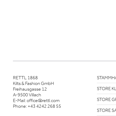
RETTL 1868
STAMMHA
Kilts & Fashion GmbH
STORE K
Freihausgasse 12
A-9500 Villach
STORE G
E-Mail:
office@rettl.com
Phone:
+43 4242 268 55
STORE S