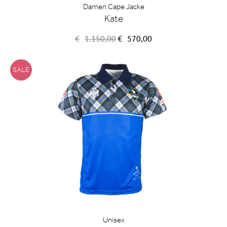
Damen Cape Jacke
Kate
Ursprünglicher
Aktueller
€
1.150,00
€
570,00
Preis
Preis
war:
ist:
€1.150,00
€570,00.
SALE
Unisex