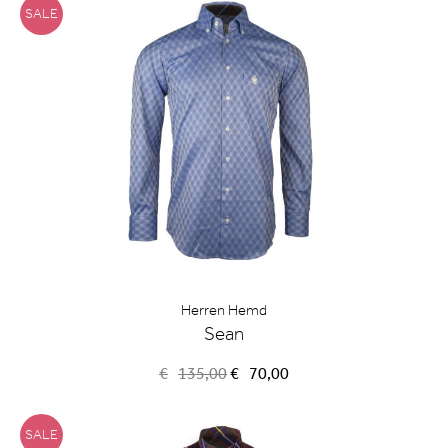
SALE
Herren Hemd
Sean
Ursprünglicher
Aktueller
€
135,00
€
70,00
Preis
Preis
war:
ist:
€135,00
€70,00.
SALE