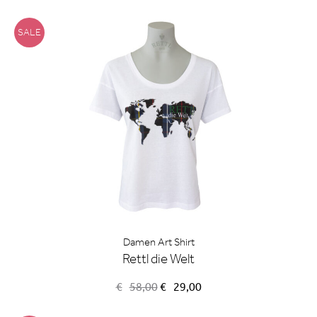
Preis
Preis
war:
ist:
€85,00
€42,00.
SALE
Damen Art Shirt
Rettl die Welt
Ursprünglicher
Aktueller
€
58,00
€
29,00
Preis
Preis
war:
ist: