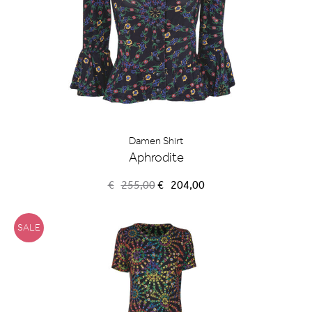
Damen Shirt
Aphrodite
Ursprünglicher
Aktueller
€
255,00
€
204,00
Preis
Preis
war:
ist:
€255,00
€204,00.
SALE