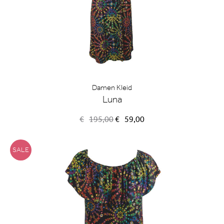
Damen Kleid
Luna
Ursprünglicher
Aktueller
€
195,00
€
59,00
Preis
Preis
war:
ist:
€195,00
€59,00.
SALE