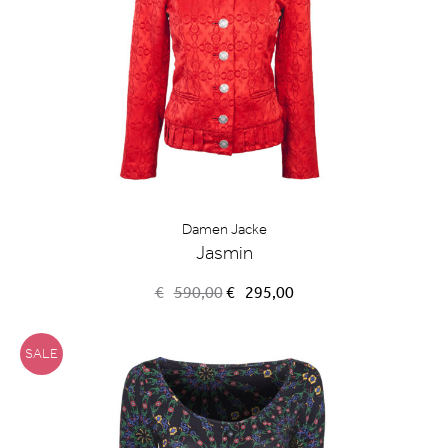
Damen Jacke
Jasmin
Ursprünglicher
Aktueller
€
590,00
€
295,00
Preis
Preis
war:
ist:
€590,00
€295,00.
SALE