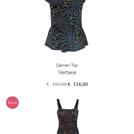
Damen Top
Verbeia
Ursprünglicher
Aktueller
€
195,00
€
156,00
Preis
Preis
war:
ist:
€195,00
€156,00.
SALE