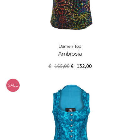
Damen Top
Ambrosia
Ursprünglicher
Aktueller
€
165,00
€
132,00
Preis
Preis
war:
ist:
€165,00
€132,00.
SALE