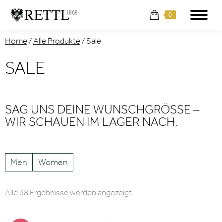
0
Home
/
Alle Produkte
/
Sale
SALE
SAG UNS DEINE WUNSCHGRÖSSE –
WIR SCHAUEN IM LAGER NACH.
Men
Women
Nach
Alle 38 Ergebnisse werden angezeigt
Aktualität
sortiert