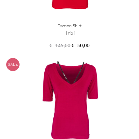
Damen Shirt
Trixi
Ursprünglicher
Aktueller
€
145,00
€
50,00
Preis
Preis
war:
ist:
€145,00
€50,00.
SALE