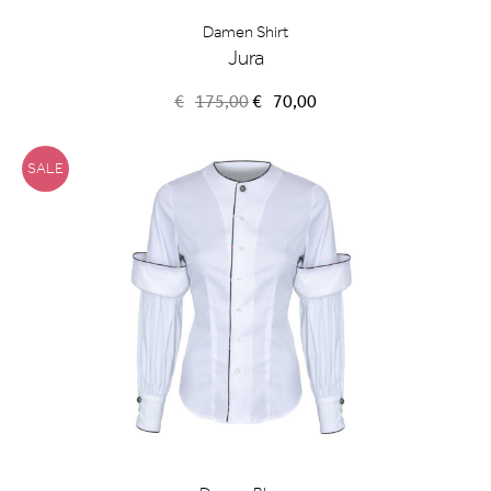
Damen Shirt
Jura
Ursprünglicher
Aktueller
€
175,00
€
70,00
Preis
Preis
war:
ist:
€175,00
€70,00.
SALE