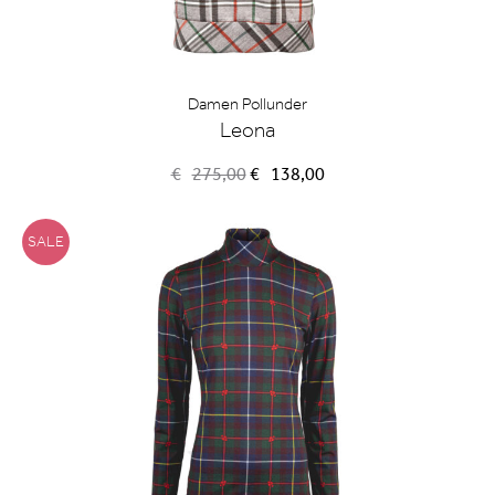
Damen Pollunder
Leona
Ursprünglicher
Aktueller
€
275,00
€
138,00
Preis
Preis
war:
ist:
€275,00
€138,00.
SALE