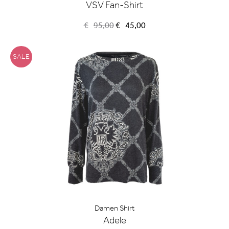
VSV Fan-Shirt
Ursprünglicher
Aktueller
€
95,00
€
45,00
Preis
Preis
war:
ist:
€95,00
€45,00.
SALE
Damen Shirt
Adele