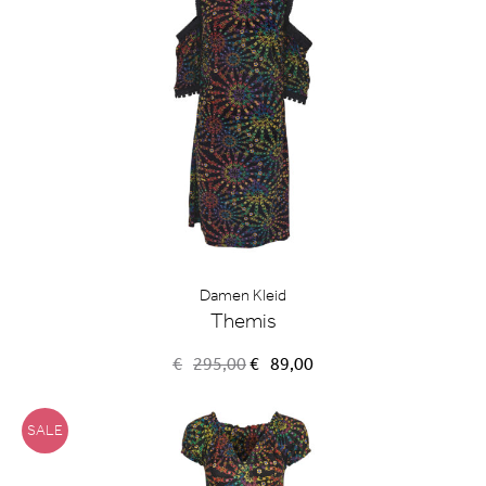
Damen Kleid
Themis
Ursprünglicher
Aktueller
€
295,00
€
89,00
Preis
Preis
war:
ist:
€295,00
€89,00.
SALE