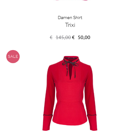
Damen Shirt
Trixi
Ursprünglicher
Aktueller
€
145,00
€
50,00
Preis
Preis
war:
ist:
€145,00
€50,00.
SALE