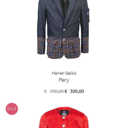
Herren Sakko
Pery
Ursprünglicher
Aktueller
€
790,00
€
300,00
Preis
Preis
war:
ist:
€790,00
€300,00.
SALE