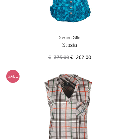
Damen Gilet
Stasia
Ursprünglicher
Aktueller
€
375,00
€
262,00
Preis
Preis
war:
ist:
€375,00
€262,00.
SALE