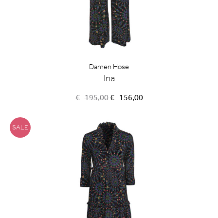
Damen Hose
Ina
Ursprünglicher
Aktueller
€
195,00
€
156,00
Preis
Preis
war:
ist:
€195,00
€156,00.
SALE