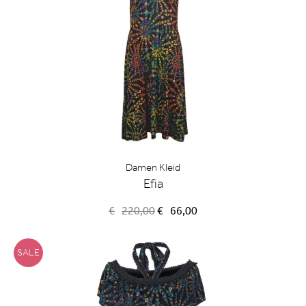
Damen Kleid
Efia
Ursprünglicher
Aktueller
€
220,00
€
66,00
Preis
Preis
war:
ist:
€220,00
€66,00.
SALE