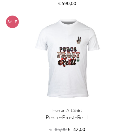
€ 590,00
SALE
Herren Art Shirt
Peace-Prost-Rettl
Ursprünglicher
Aktueller
€
85,00
€
42,00