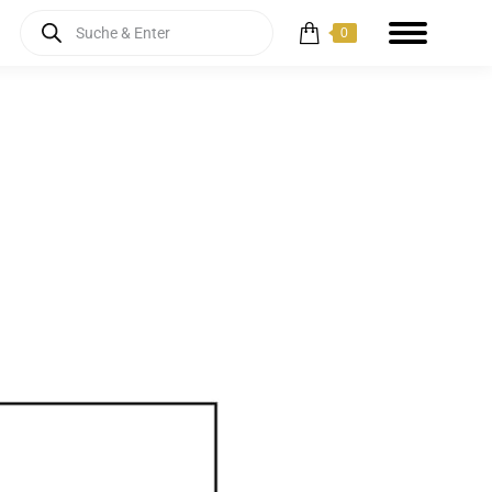
Products
0
search