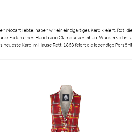
n Mozart liebte, haben wir ein einzigartiges Karo kreiert. Rot, 
rex Faden einen Hauch von Glamour verleihen. Wundervoll ist auc
es neueste Karo im Hause Rettl 1868 feiert die lebendige Persön