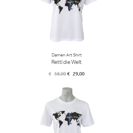
Damen Art Shirt
Rettl die Welt
Ursprünglicher
Aktueller
€
58,00
€
29,00
Preis
Preis
war:
ist:
€58,00
€29,00.