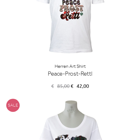
Herren Art Shirt
Peace-Prost-Rettl
Ursprünglicher
Aktueller
€
85,00
€
42,00
Preis
Preis
war:
ist:
€85,00
€42,00.
SALE