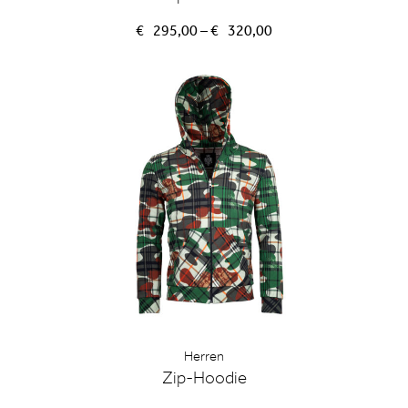
Preisspanne:
€
295,00
–
€
320,00
€295,00
bis
€320,00
Herren
Zip-Hoodie