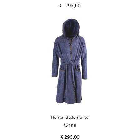
€
295,00
auf.
Die
Option
können
auf
der
Produk
gewähl
werden
Herren Bademantel
Onni
€ 295,00