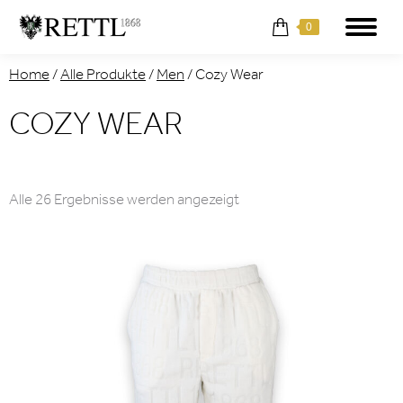
0
Home
/
Alle Produkte
/
Men
/
Cozy Wear
COZY WEAR
Nach
Alle 26 Ergebnisse werden angezeigt
Aktualität
sortiert