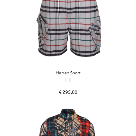
der
Produk
gewähl
werden
Herren Short
Eli
€ 295,00