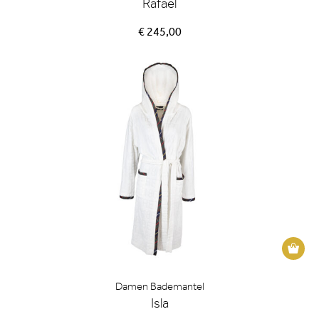
Rafael
€ 245,00
Dieses
Produk
weist
Damen Bademantel
mehrer
Isla
Variant