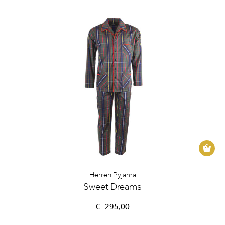
Dieses
Produk
weist
Herren Pyjama
mehrer
Sweet Dreams
Variant
€
295,00
auf.
Die