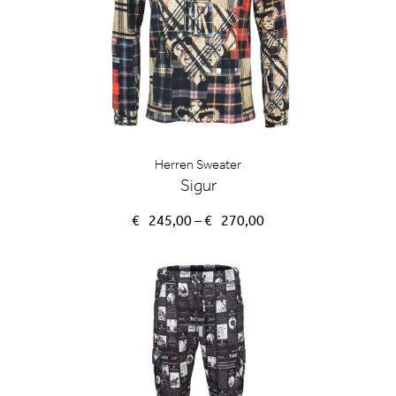
Herren Sweater
Sigur
Preisspanne:
€
245,00
–
€
270,00
€245,00
bis
€270,00