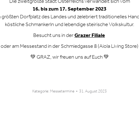
Die zweitgrößte Stadt Österreichs verwandelt sich vom
16. bis zum 17. September 2023
n größten Dorfplatz des Landes und zelebriert traditionelles Han
köstliche Schmankerln und lebendige steirische Volkskultur.
Besucht uns in der
Grazer Filiale
oder am Messestand in der Schmiedgasse 8 (Aiola Living Store)
💚 GRAZ, wir freuen uns auf Euch 💚
Kategorie:
Messetermine
31. August 2023