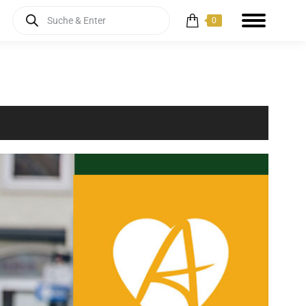
Products
0
search