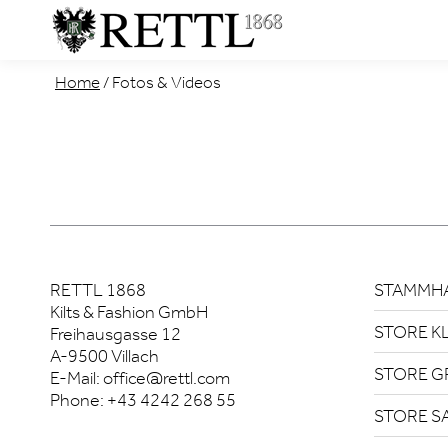
Home
/
Fotos & Videos
RETTL 1868
STAMMHA
Kilts & Fashion GmbH
STORE K
Freihausgasse 12
A-9500 Villach
STORE G
E-Mail:
office@rettl.com
Phone:
+43 4242 268 55
STORE S