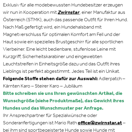
Exklusiv für alle modebewussten Hundebesitzer erzeugen
wir nun in Kooperation mit
Zwirnstar
, einer Manufaktur aus
Österreich (STMK), auch das passende Outfit für Ihren Hund.
Nach Maß gefertigt wird, ein Hundehalsband mit
Magnetverschluss für optimalen Komfort am Fell und der
Haut sowie ein spezielles Brustgeschirr für alle sportlichen
Vierbeiner. Eine leicht bedienbare, stufenlose Leine mit
Kurzgriff, Sicherheitskarabiner und eingewebten
Leuchtstreifen in Einheitsgröße dazu und das Outfit ihres
Lieblings ist perfekt abgestimmt. Jedes Teil ist ein Unikat.
Folgende Stoffe stehen dafür zur Auswahl:
Adlerpatch –
Kärnten Karo – Steirer Karo – Jubiläum
Bitte schreiben sie uns Ihren gewünschten Artikel, die
Wunschgröße (siehe Produktmaße), das Gewicht ihres
Hundes und das Wunschmuster
per Anfrage.
Ihr Ansprechpartner für Spezialwünsche oder
Sonderanfertigungen ist Mario Rath
office@zwirnstar.at
–
bei ihm sind sportbegeisterte Hunde sowie Hunde mit