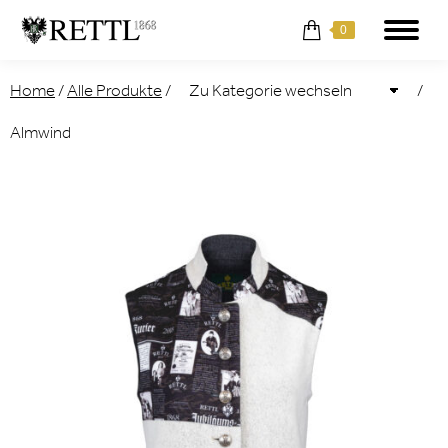
0
Home
/
Alle Produkte
/
/
Almwind