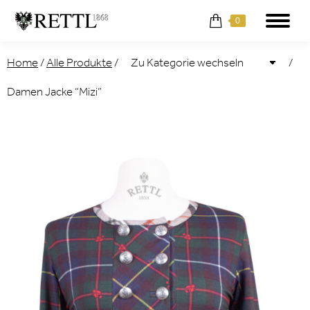
0
Home
/
Alle Produkte
/
/
Damen Jacke “Mizi”