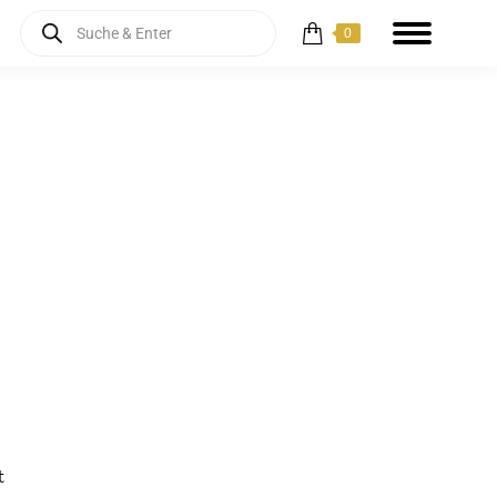
Products
0
search
t