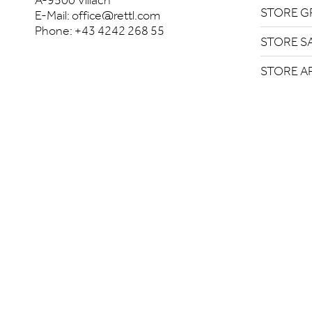
A-9500 Villach
STORE G
E-Mail:
office@rettl.com
Phone:
+43 4242 268 55
STORE S
STORE A