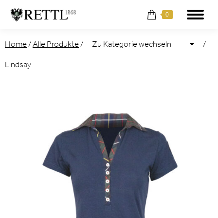
0
Home
/
Alle Produkte
/
/
Lindsay