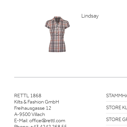
Lindsay
RETTL 1868
STAMMHA
Kilts & Fashion GmbH
STORE K
Freihausgasse 12
A-9500 Villach
STORE G
E-Mail:
office@rettl.com
Phone:
+43 4242 268 55