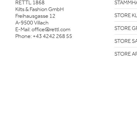
RETTL 1868
STAMMHA
Kilts & Fashion GmbH
STORE K
Freihausgasse 12
A-9500 Villach
STORE G
E-Mail:
office@rettl.com
Phone:
+43 4242 268 55
STORE S
STORE A