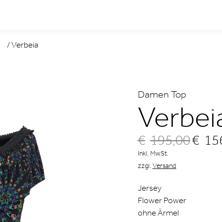
/
Verbeia
Damen Top
Verbei
€
195,00
€
15
Ursprün
Preis
Inkl. MwSt.
war:
zzgl.
Versand
€195,0
Jersey
Flower Power
ohne Ärmel