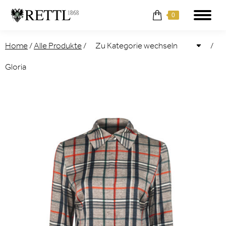
0
Home
/
Alle Produkte
/
/
Gloria