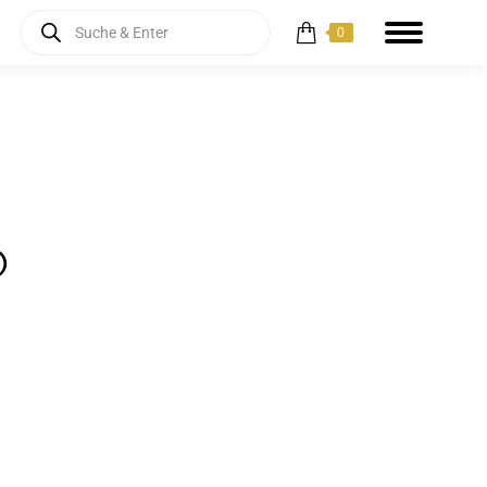
Products
0
search
o