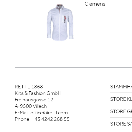
Clemens
RETTL 1868
STAMMHA
Kilts & Fashion GmbH
STORE K
Freihausgasse 12
A-9500 Villach
STORE G
E-Mail:
office@rettl.com
Phone:
+43 4242 268 55
STORE S