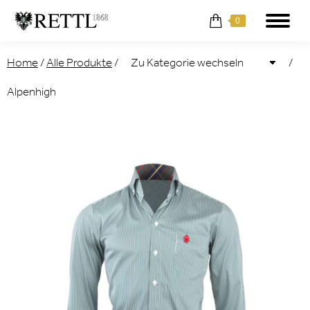
0
Home
/
Alle Produkte
/
/
Alpenhigh