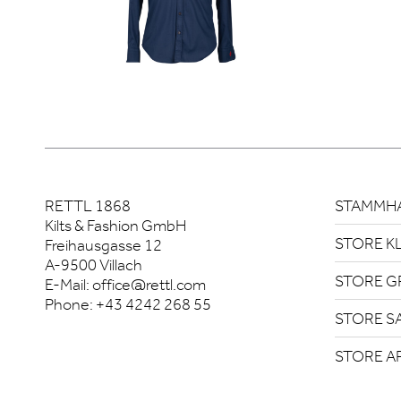
RETTL 1868
STAMMHA
Kilts & Fashion GmbH
STORE K
Freihausgasse 12
A-9500 Villach
STORE G
E-Mail:
office@rettl.com
Phone:
+43 4242 268 55
STORE S
STORE A