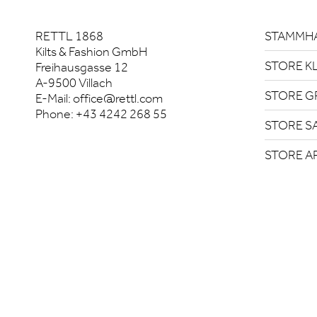
RETTL 1868
STAMMHA
Kilts & Fashion GmbH
STORE K
Freihausgasse 12
A-9500 Villach
STORE G
E-Mail:
office@rettl.com
Phone:
+43 4242 268 55
STORE S
STORE A