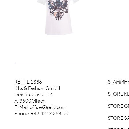
RETTL 1868
STAMMHA
Kilts & Fashion GmbH
STORE K
Freihausgasse 12
A-9500 Villach
STORE G
E-Mail:
office@rettl.com
Phone:
+43 4242 268 55
STORE S