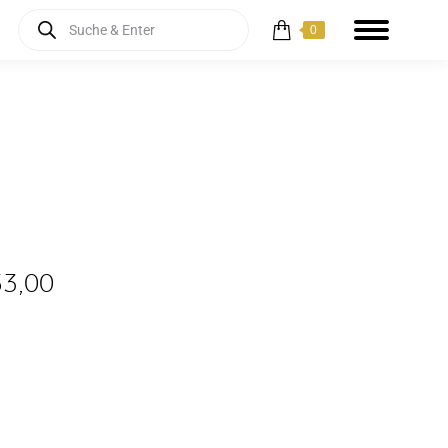
Products
0
search
53,00