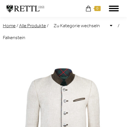
0
Home
/
Alle Produkte
/
/
Falkenstein