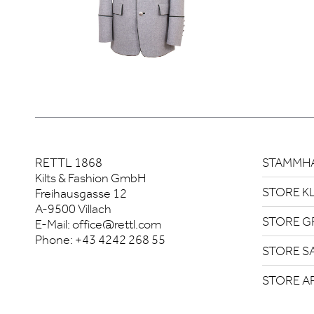
RETTL 1868
STAMMHA
Kilts & Fashion GmbH
STORE K
Freihausgasse 12
A-9500 Villach
STORE G
E-Mail:
office@rettl.com
Phone:
+43 4242 268 55
STORE S
STORE A