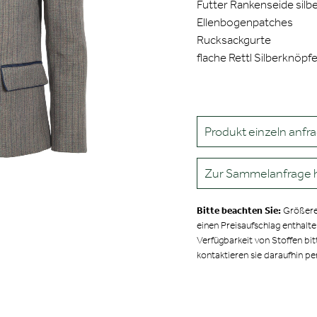
Futter Rankenseide silb
Ellenbogenpatches
Rucksackgurte
flache Rettl Silberknöpf
Produkt einzeln anfr
Zur Sammelanfrage 
Bitte beachten Sie:
Größere
einen Preisaufschlag enthalt
Verfügbarkeit von Stoffen bit
kontaktieren sie daraufhin pe