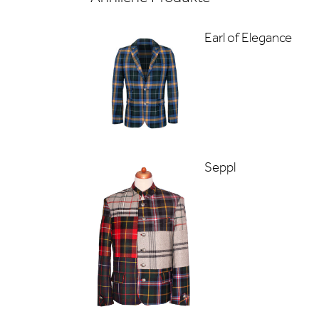
Earl of Elegance
Seppl