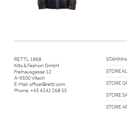
RETTL 1868
STAMMHA
Kilts & Fashion GmbH
STORE K
Freihausgasse 12
A-9500 Villach
STORE G
E-Mail:
office@rettl.com
Phone:
+43 4242 268 55
STORE S
STORE A