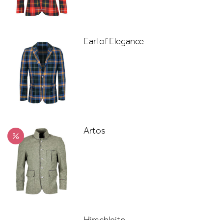
Earl of Elegance
Artos
Hirschleitn