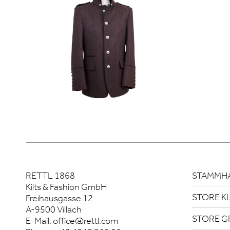
RETTL 1868
STAMMHA
Kilts & Fashion GmbH
STORE K
Freihausgasse 12
A-9500 Villach
STORE G
E-Mail:
office@rettl.com