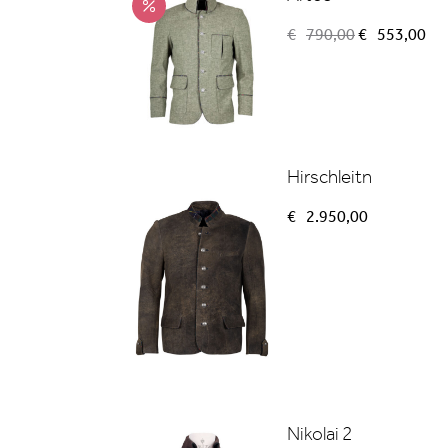
Ursprünglich
Akt
€
790,00
€
553,00
Preis
Pre
war:
ist:
€790,00
€5
Hirschleitn
€
2.950,00
Nikolai 2