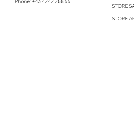
Phone:
+43 4242 268 55
STORE S
STORE A