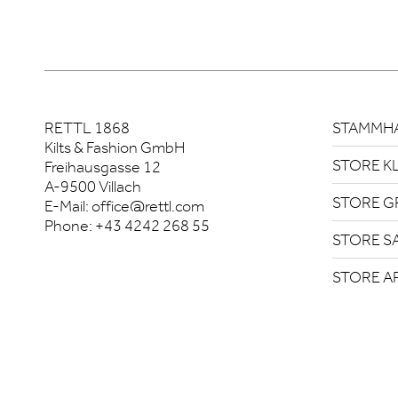
RETTL 1868
STAMMHA
Kilts & Fashion GmbH
STORE K
Freihausgasse 12
A-9500 Villach
STORE G
E-Mail:
office@rettl.com
Phone:
+43 4242 268 55
STORE S
STORE A