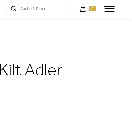
Products
0
search
ilt Adler