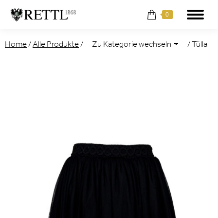
0
Home
/
Alle Produkte
/
/
Tülla