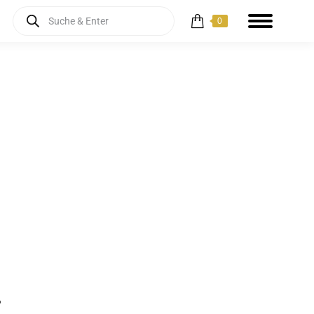
Products
0
search
o