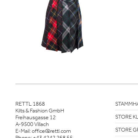
RETTL 1868
STAMMHA
Kilts & Fashion GmbH
STORE K
Freihausgasse 12
A-9500 Villach
STORE G
E-Mail:
office@rettl.com
Phone:
+43 4242 268 55