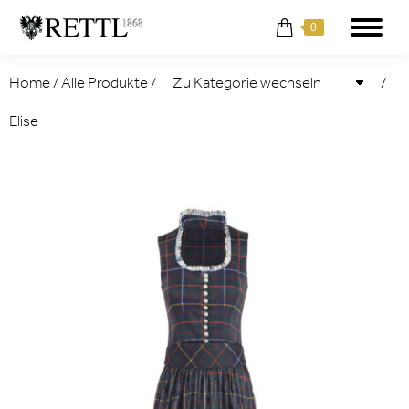
0
Home
/
Alle Produkte
/
/
Elise