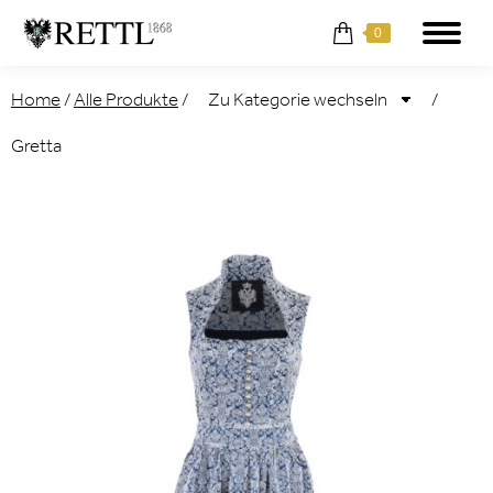
0
Home
/
Alle Produkte
/
/
Gretta