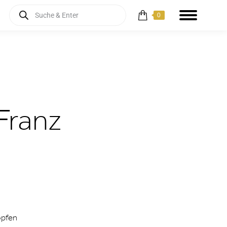
Products
0
search
Franz
öpfen