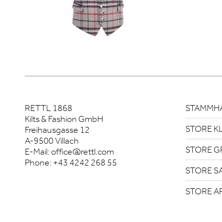
RETTL 1868
STAMMHA
Kilts & Fashion GmbH
STORE K
Freihausgasse 12
A-9500 Villach
STORE G
E-Mail:
office@rettl.com
Phone:
+43 4242 268 55
STORE S
STORE A