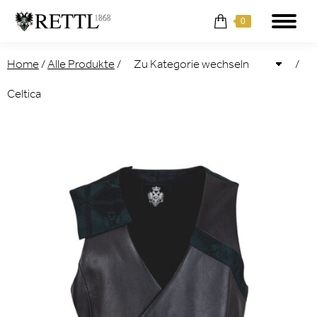
0
Home
/
Alle Produkte
/
/
Celtica