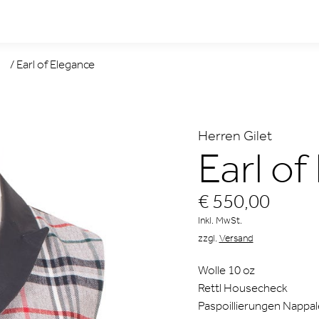
/
Earl of Elegance
Herren Gilet
Earl of
€ 550,00
Inkl. MwSt.
zzgl.
Versand
Wolle 10 oz
Rettl Housecheck
Paspoillierungen Nappa