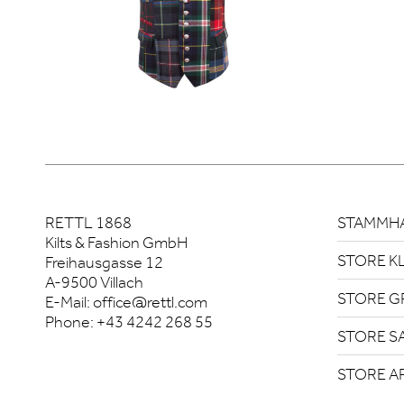
RETTL 1868
STAMMHA
Kilts & Fashion GmbH
STORE K
Freihausgasse 12
A-9500 Villach
STORE G
E-Mail:
office@rettl.com
Phone:
+43 4242 268 55
STORE S
STORE A