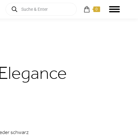
Products
0
search
 Elegance
leder schwarz