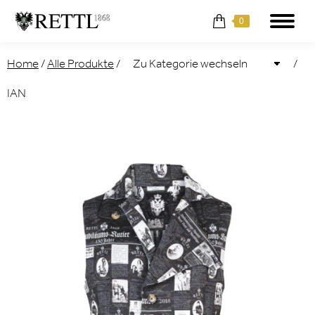
0
Home
/
Alle Produkte
/
/
IAN