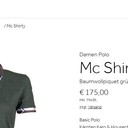
/
Mc Shirty
Damen Polo
Mc Shi
Baumwollpiquet gr
€ 175,00
Inkl. MwSt.
zzgl.
Versand
Basic Polo
Kärnten Karo & Housec