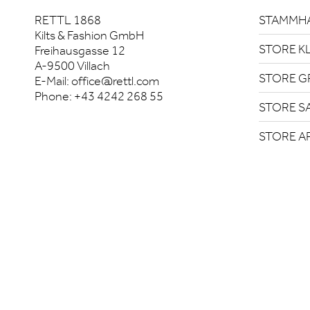
RETTL 1868
STAMMHA
Kilts & Fashion GmbH
STORE K
Freihausgasse 12
A-9500 Villach
STORE G
E-Mail:
office@rettl.com
Phone:
+43 4242 268 55
STORE S
STORE A