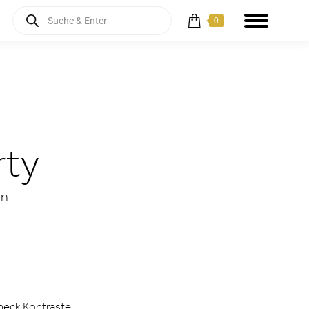
Products
0
search
rty
ün
heck Kontraste