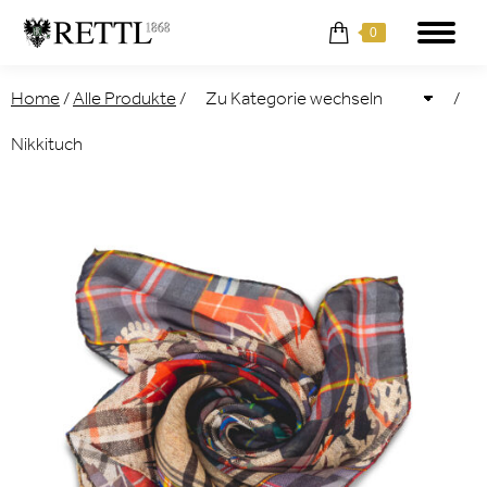
0
Home
/
Alle Produkte
/
/
Nikkituch