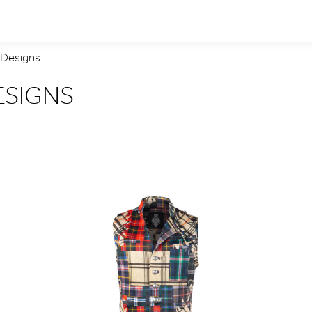
 Designs
ESIGNS
ät