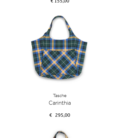
€ 155,00
Tasche
Carinthia
€
295,00