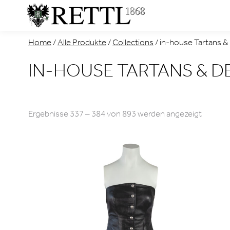
Home
/
Alle Produkte
/
Collections
/
in-house Tartans &
IN-HOUSE TARTANS & D
Nach
Ergebnisse 337 – 384 von 893 werden angezeigt
Aktualit
sortiert