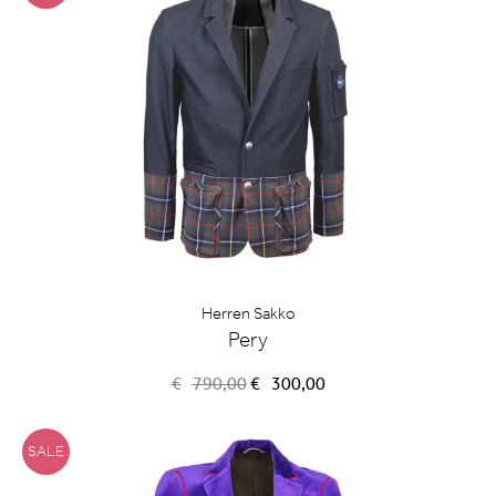
Herren Sakko
Pery
Ursprünglicher
Aktueller
€
790,00
€
300,00
Preis
Preis
war:
ist:
€790,00
€300,00.
SALE