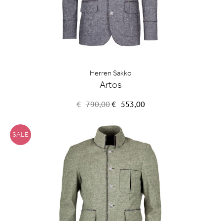
Herren Sakko
Artos
Ursprünglicher
Aktueller
€
790,00
€
553,00
Preis
Preis
war:
ist:
€790,00
€553,00.
SALE