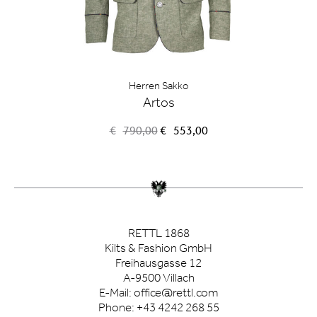
Herren Sakko
Artos
Ursprünglicher
Aktueller
€
790,00
€
553,00
Preis
Preis
war:
ist:
€790,00
€553,00.
RETTL 1868
Kilts & Fashion GmbH
Freihausgasse 12
A-9500 Villach
E-Mail:
office@rettl.com
Phone:
+43 4242 268 55