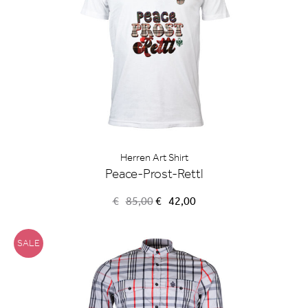
Herren Art Shirt
Peace-Prost-Rettl
Ursprünglicher
Aktueller
€
85,00
€
42,00
Preis
Preis
war:
ist:
€85,00
€42,00.
SALE