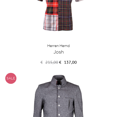
Herren Hemd
Josh
Ursprünglicher
Aktueller
€
215,00
€
137,00
Preis
Preis
war:
ist:
€215,00
€137,00.
SALE