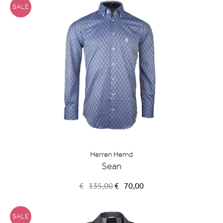
SALE
Herren Hemd
Sean
Ursprünglicher
Aktueller
€
135,00
€
70,00
Preis
Preis
war:
ist:
€135,00
€70,00.
SALE