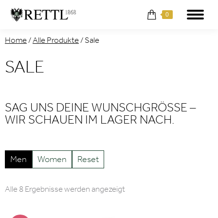
0
Home
/
Alle Produkte
/
Sale
SALE
SAG UNS DEINE WUNSCHGRÖSSE –
WIR SCHAUEN IM LAGER NACH.
Men
Women
Reset
Nach
Alle 8 Ergebnisse werden angezeigt
Aktualität
sortiert