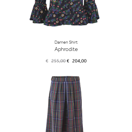
Damen Shirt
Aphrodite
Ursprünglicher
Aktueller
€
255,00
€
204,00
Preis
Preis
war:
ist:
€255,00
€204,00.