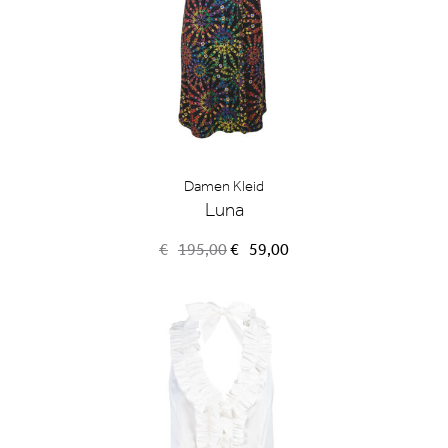
Damen Kleid
Luna
Ursprünglicher
Aktueller
€
195,00
€
59,00
Preis
Preis
war:
ist:
€195,00
€59,00.