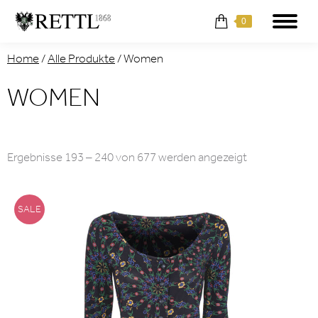
0
Home
/
Alle Produkte
/
Women
WOMEN
Nach
Ergebnisse 193 – 240 von 677 werden angezeigt
Aktualität
sortiert
SALE