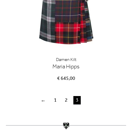
Damen Kilt
Maria Hipps
€ 645,00
←
1
2
3