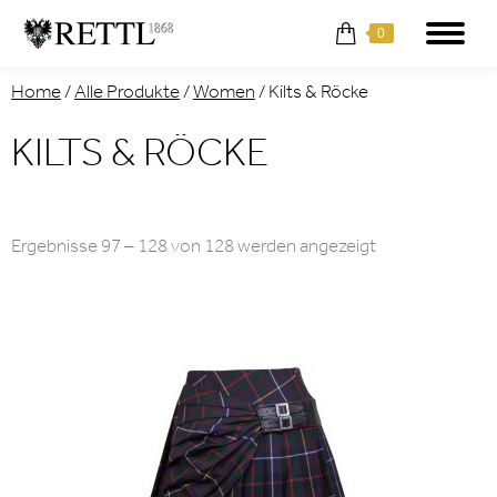
0
Home
/
Alle Produkte
/
Women
/
Kilts & Röcke
KILTS & RÖCKE
Nach
Ergebnisse 97 – 128 von 128 werden angezeigt
Aktualität
sortiert