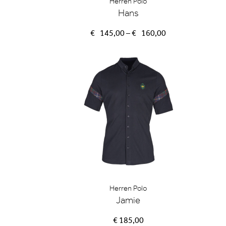
Herren Polo
Hans
Preisspanne:
€
145,00
–
€
160,00
€145,00
bis
€160,00
Herren Polo
Jamie
€ 185,00