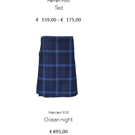
Herren Polo
Ted
Preisspanne:
€
159,00
–
€
175,00
€159,00
bis
€175,00
Herren Kilt
Ocean night
€ 895,00