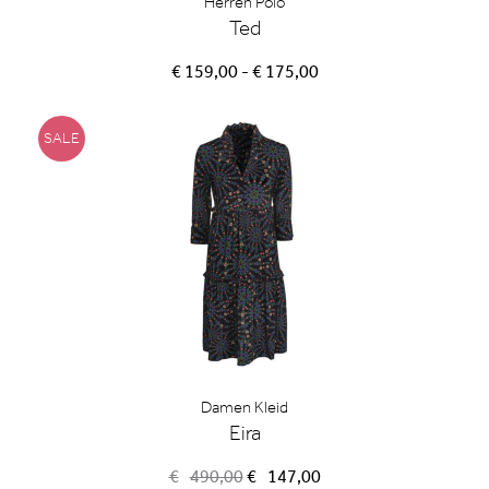
Herren Polo
Ted
€ 159,00 - € 175,00
SALE
Damen Kleid
Eira
Ursprünglicher
Aktueller
€
490,00
€
147,00