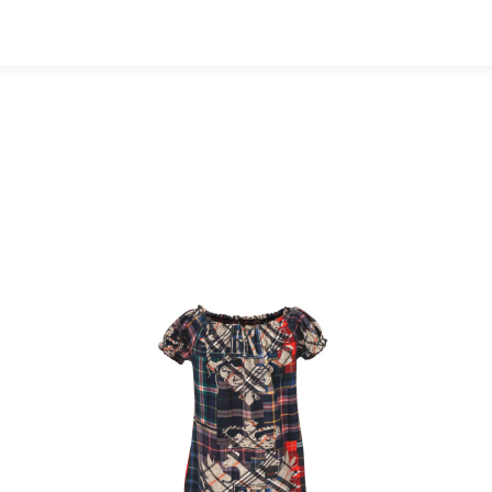
ität
rt