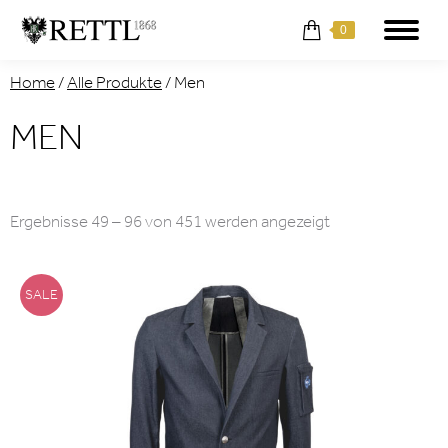
0
Home
/
Alle Produkte
/
Men
MEN
Nach
Ergebnisse 49 – 96 von 451 werden angezeigt
Aktualität
sortiert
SALE