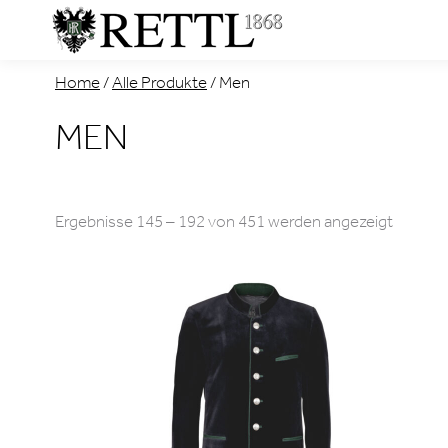
Home
/
Alle Produkte
/
Men
MEN
Nach
Ergebnisse 145 – 192 von 451 werden angezeigt
Aktualit
sortiert